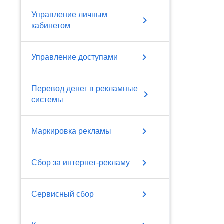
Управление личным
chevron_right
кабинетом
chevron_right
Управление доступами
Перевод денег в рекламные
chevron_right
системы
chevron_right
Маркировка рекламы
chevron_right
Сбор за интернет-рекламу
chevron_right
Сервисный сбор