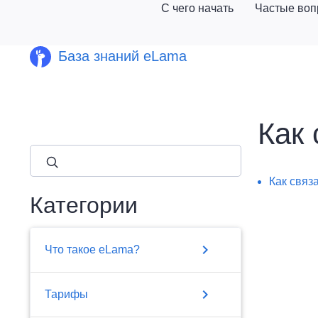
С чего начать
Частые во
База знаний eLama
Как 
close
Как связ
Категории
chevron_right
Что такое eLama?
chevron_right
Тарифы